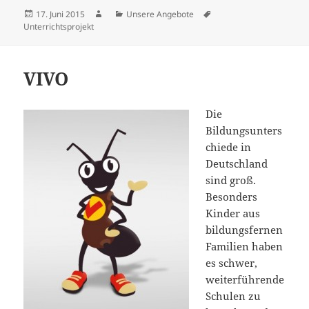
Veröffentlicht
Autor
Kategorien
Schlagwörter
17. Juni 2015
Unsere Angebote
am
Unterrichtsprojekt
VIVO
Die
Bildungsunters
chiede in
Deutschland
sind groß.
Besonders
Kinder aus
bildungsfernen
Familien haben
es schwer,
weiterführende
Schulen zu