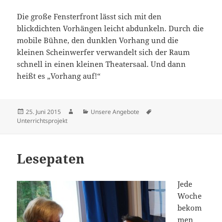
Die große Fensterfront lässt sich mit den
blickdichten Vorhängen leicht abdunkeln. Durch die
mobile Bühne, den dunklen Vorhang und die
kleinen Scheinwerfer verwandelt sich der Raum
schnell in einen kleinen Theatersaal. Und dann
heißt es „Vorhang auf!“
Veröffentlicht
Autor
Kategorien
Schlagwörter
25. Juni 2015
Unsere Angebote
am
Unterrichtsprojekt
Lesepaten
Jede
Woche
bekom
men