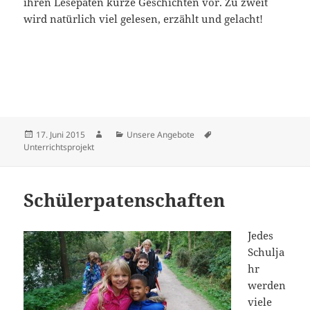
ihren Lesepaten kurze Geschichten vor. Zu zweit
wird natürlich viel gelesen, erzählt und gelacht!
Veröffentlicht
Autor
Kategorien
Schlagwörter
17. Juni 2015
Unsere Angebote
am
Unterrichtsprojekt
Schülerpatenschaften
Jedes
Schulja
hr
werden
viele