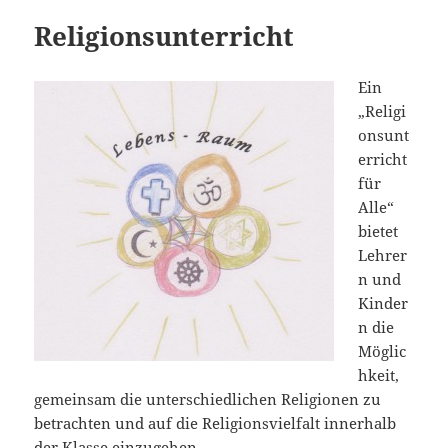
Religionsunterricht
Ein
„Religi
onsunt
erricht
für
Alle“
bietet
Lehrer
n und
Kinder
n die
Möglic
hkeit,
gemeinsam die unterschiedlichen Religionen zu
betrachten und auf die Religionsvielfalt innerhalb
der Klasse einzugehen.