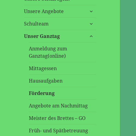
untermenü
Unsere Angebote
öffnen
untermenü
Schulteam
öffnen
untermenü
Unser Ganztag
öffnen
Anmeldung zum
Ganztag(online)
Mittagessen
Hausaufgaben
Förderung
Angebote am Nachmittag
Meister des Brettes – GO
Früh- und Spätbetreuung